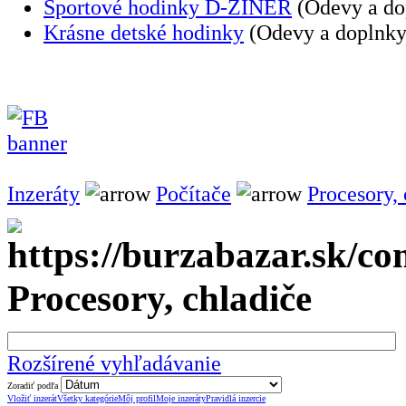
Športové hodinky D-ZINER
(Odevy a do
Krásne detské hodinky
(Odevy a doplnky
Inzeráty
Počítače
Procesory, 
Procesory, chladiče
Rozšírené vyhľadávanie
Zoradiť podľa
Vložiť inzerát
Všetky kategórie
Môj profil
Moje inzeráty
Pravidlá inzercie