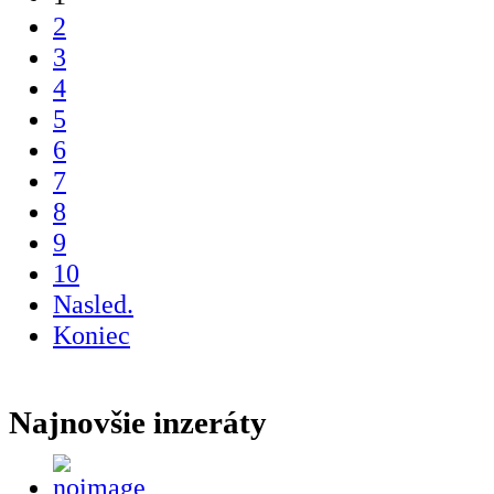
2
3
4
5
6
7
8
9
10
Nasled.
Koniec
Najnovšie inzeráty