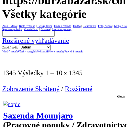
Všetky kategórie
Auto - Moto
|
Biela technika
|
Detský tovar
|
Dom a záhrada
|
Hudba
|
Elektronika
|
Foto, Video
|
Knihy a uč
Športové potreby
|
Zberateľstvo
|
Zvieratá
|
Pracovné ponuky
Rozšírené vyhľadávanie
Zoradiť podľa
Vložiť inzerát
Všetky kategórie
Môj profil
Moje inzeráty
Pravidlá inzercie
1345 Výsledky 1 – 10 z 1345
Zobrazenie Skrátený
/
Rozšírené
Obsah
Saxenda Mounjaro
(Pracovné ponuky / Zdravotníctvo