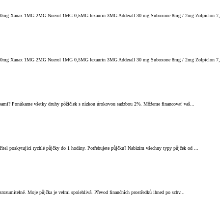
80mg Xanax 1MG 2MG Nuerol 1MG 0,5MG lexaurin 3MG Adderall 30 mg Suboxone 8mg / 2mg Zolpiclon 7,
80mg Xanax 1MG 2MG Nuerol 1MG 0,5MG lexaurin 3MG Adderall 30 mg Suboxone 8mg / 2mg Zolpiclon 7,
bami? Ponúkame všetky druhy pôžičiek s nízkou úrokovou sadzbou 2%. Môžeme financovať vaš...
oskytující rychlé půjčky do 1 hodiny. Potřebujete půjčku? Nabízím všechny typy půjček od ...
ozumitelné. Moje půjčka je velmi spolehlivá. Převod finančních prostředků ihned po schv...