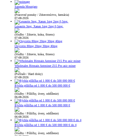
Saxenda Mounjaro
(Pracovné ponuky / Zdravotníctvo, farmácia)
07-08-2026
Lexaurin 3mg, Xanax 1mg 2mg 0,5mg,
(Služby / Zdravie, krása, fitness)
07-08-2026
Oxycotin 80mg 20mg 30mg 40mg
(Služby / Zdravie, krása, fitness)
07-08-2026
Wholesales Bitmain Antminer Z15 Pro asic miner
(Počítače / Hard disky)
07-08-2026
Rýchla pôžička od 1 000 € do 500 000 000 €
(Služby / Pôžičky, úvery, oddĺženie)
06-08-2026
Rýchla pôžička od 1 000 € do 500 000 000 €
(Služby / Pôžičky, úvery, oddĺženie)
06-08-2026
Rýchla pôžička od 1 000 € do 500 000 000 € do 4
(Služby / Pôžičky, úvery, oddĺženie)