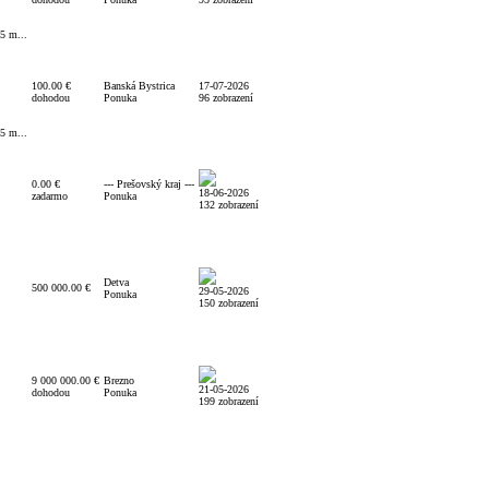
5 m...
100.00 €
Banská Bystrica
17-07-2026
dohodou
Ponuka
96 zobrazení
5 m...
0.00 €
--- Prešovský kraj ---
18-06-2026
zadarmo
Ponuka
132 zobrazení
Detva
500 000.00 €
29-05-2026
Ponuka
150 zobrazení
9 000 000.00 €
Brezno
21-05-2026
dohodou
Ponuka
199 zobrazení