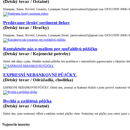
(Detský tovar / Ostatné)
Diazepam, Xanax, Rivotril, Lexaurin, Lorazepam Email: jameswadson55@gmail.com OXYCOTIN 30MG 
Predávame široký sortiment liekov
(Detský tovar / Hračky)
Diazepam, Xanax, Rivotril, Lexaurin, Lorazepam Email: jameswadson55@gmail.com OXYCOTIN 30MG 
Kontaktujte nás e-mailom pre spoľahlivú pôžičku
(Detský tovar / Kojenecké potreby)
Dobrý deň dámy a páni, Hľadáte osobnú pôžičku bez problémov s nekonečným papierovaním a čakacími do
EXPRESNÍ NEBANKOVNÍ PŮJČKY.
(Detský tovar / Odrážadlá, chodítka)
EXPRESNÍ NEBANKOVNÍ PŮJČKY. Dobrý den, jmenuji se Radomir Kušnír a jsem poctivý soukromý věřitel p
Rychlá a zajištěná půjčka
(Detský tovar / Ostatné)
Dobrý den, jsem soukromý věřitel a nabízím osobní půjčky všem. Podmínky mé půjčky jsou velmi jasné a sr
Najnovšie inzeráty