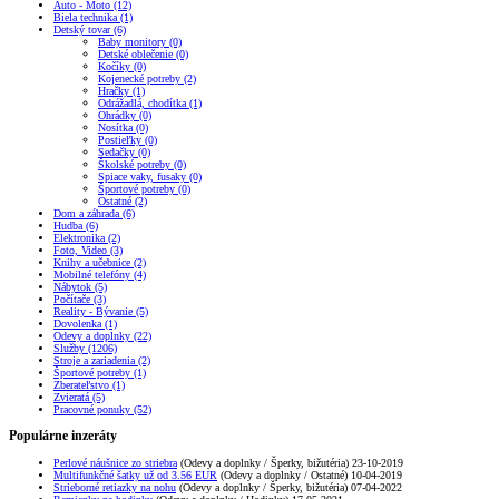
Auto - Moto (12)
Biela technika (1)
Detský tovar (6)
Baby monitory (0)
Detské oblečenie (0)
Kočíky (0)
Kojenecké potreby (2)
Hračky (1)
Odrážadlá, chodítka (1)
Ohrádky (0)
Nosítka (0)
Postieľky (0)
Sedačky (0)
Školské potreby (0)
Spiace vaky, fusaky (0)
Športové potreby (0)
Ostatné (2)
Dom a záhrada (6)
Hudba (6)
Elektronika (2)
Foto, Video (3)
Knihy a učebnice (2)
Mobilné telefóny (4)
Nábytok (5)
Počítače (3)
Reality - Bývanie (5)
Dovolenka (1)
Odevy a doplnky (22)
Služby (1206)
Stroje a zariadenia (2)
Športové potreby (1)
Zberateľstvo (1)
Zvieratá (5)
Pracovné ponuky (52)
Populárne inzeráty
Perlové náušnice zo striebra
(Odevy a doplnky / Šperky, bižutéria) 23-10-2019
Multifunkčné šatky už od 3.56 EUR
(Odevy a doplnky / Ostatné) 10-04-2019
Strieborné retiazky na nohu
(Odevy a doplnky / Šperky, bižutéria) 07-04-2022