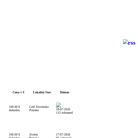
Cena v €
Lokalita Stav
Dátum
100.00 €
Celé Slovensko
18-07-2026
dohodou
Ponuka
113 zobrazení
100.00 €
Zvolen
17-07-2026
dohodou
Ponuka
95 zobrazení