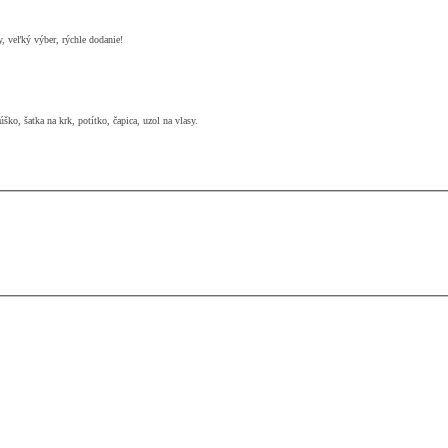
y, veľký výber, rýchle dodanie!
ško, šatka na krk, potítko, čapica, uzol na vlasy.