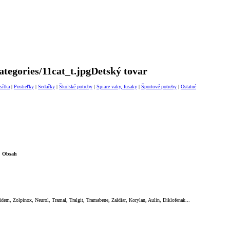
Detský tovar
sítka
|
Postieľky
|
Sedačky
|
Školské potreby
|
Spiace vaky, fusaky
|
Športové potreby
|
Ostatné
Obsah
em, Zolpinox, Neurol, Tramal, Tralgit, Tramabene, Zaldiar, Korylan, Aulin, Diklofenak...