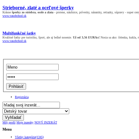
Strieborné, zlaté a oceľové šperky
Krásne
šperky zo striebra, ocele a zlata
- prstene, náušnice, prívesky, náramky, retiazky, súpravy - super cen
www.vasobchod.sk
Multifunkčné šatky
Kvalitné šatky pre turistiku, šport, ale aj bežné nosenie.
Už od 3,56 EUR/ks!
Nosia sa ako: čelenka, kukla, rú
www.vasobchod.sk
Registrácia
Môj profil
Moje inzeráty
NOVÝ INZERÁT
Menu
Všetky kategórie(1345)