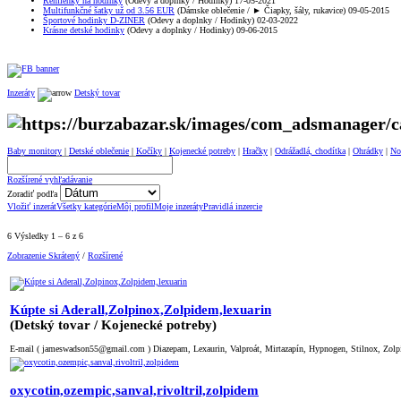
Remienky na hodinky
(Odevy a doplnky / Hodinky) 17-05-2021
Multifunkčné šatky už od 3.56 EUR
(Dámske oblečenie / ► Čiapky, šály, rukavice) 09-05-2015
Športové hodinky D-ZINER
(Odevy a doplnky / Hodinky) 02-03-2022
Krásne detské hodinky
(Odevy a doplnky / Hodinky) 09-06-2015
Inzeráty
Detský tovar
Baby monitory
|
Detské oblečenie
|
Kočíky
|
Kojenecké potreby
|
Hračky
|
Odrážadlá, chodítka
|
Ohrádky
|
No
Rozšírené vyhľadávanie
Zoradiť podľa
Vložiť inzerát
Všetky kategórie
Môj profil
Moje inzeráty
Pravidlá inzercie
6 Výsledky 1 – 6 z 6
Zobrazenie Skrátený
/
Rozšírené
Kúpte si Aderall,Zolpinox,Zolpidem,lexuarin
(Detský tovar / Kojenecké potreby)
E-mail ( jameswadson55@gmail.com ) Diazepam, Lexaurin, Valproát, Mirtazapín, Hypnogen, Stilnox, Zolpid
oxycotin,ozempic,sanval,rivoltril,zolpidem