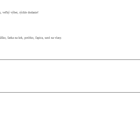
y, veľký výber, rýchle dodanie!
ško, šatka na krk, potítko, čapica, uzol na vlasy.