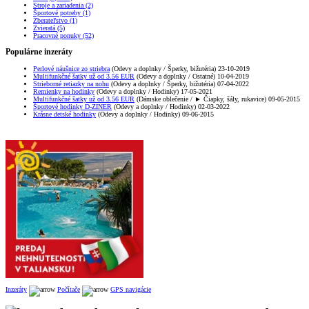
Stroje a zariadenia (2)
Športové potreby (1)
Zberateľstvo (1)
Zvieratá (5)
Pracovné ponuky (52)
Populárne inzeráty
Perlové náušnice zo striebra
(Odevy a doplnky / Šperky, bižutéria) 23-10-2019
Multifunkčné šatky už od 3.56 EUR
(Odevy a doplnky / Ostatné) 10-04-2019
Strieborné retiazky na nohu
(Odevy a doplnky / Šperky, bižutéria) 07-04-2022
Remienky na hodinky
(Odevy a doplnky / Hodinky) 17-05-2021
Multifunkčné šatky už od 3.56 EUR
(Dámske oblečenie / ► Čiapky, šály, rukavice) 09-05-2015
Športové hodinky D-ZINER
(Odevy a doplnky / Hodinky) 02-03-2022
Krásne detské hodinky
(Odevy a doplnky / Hodinky) 09-06-2015
Inzeráty
Počítače
GPS navigácie