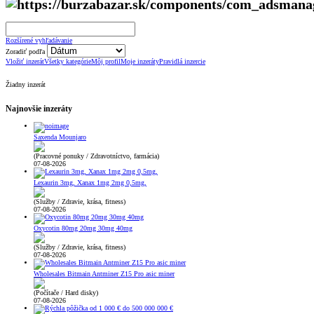
Rozšírené vyhľadávanie
Zoradiť podľa
Vložiť inzerát
Všetky kategórie
Môj profil
Moje inzeráty
Pravidlá inzercie
Žiadny inzerát
Najnovšie inzeráty
Saxenda Mounjaro
(Pracovné ponuky / Zdravotníctvo, farmácia)
07-08-2026
Lexaurin 3mg, Xanax 1mg 2mg 0,5mg,
(Služby / Zdravie, krása, fitness)
07-08-2026
Oxycotin 80mg 20mg 30mg 40mg
(Služby / Zdravie, krása, fitness)
07-08-2026
Wholesales Bitmain Antminer Z15 Pro asic miner
(Počítače / Hard disky)
07-08-2026