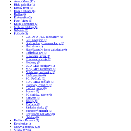
Auto - Moto (12)
Biela technika (1)
Detský tovar (6)
Dom a záhrada (6)
Hudba (6)
Elektronika (2)
Foto, Video (3)
Knihy a učebnice (2)
Mobilné telefóny (4)
Nábytok (5)
Počítače (3)
CD, DVD, FDD mechaniky (0)
GPS navigácie (0)
Grafické karty, zvukové karty (0)
Hard disky (1)
Herné konzoly, herné zariadenia (0)
Počítačové hry (0)
Klávesnice, myši (1)
Kopírovacie stroje (0)
Modemy (0)
LCD, LED monitory (1)
MP3, MP4 prehrávače (0)
Notebooky, netbooky (0)
RAM pamäte (0)
PC, Počítače (0)
PDA, MDA počítače (0)
Procesory, chladiče (0)
Sieťové prvky (0)
Scanery (0)
PC skrinky, zdroje (0)
Software (0)
Tablety (0)
Tlačiarne (0)
Základné dosky (0)
Spotrebný materiál (0)
Registračné pokladne (0)
Ostatné (0)
Reality - Bývanie (5)
Dovolenka (1)
Odevy a doplnky (22)
Služby (1206)