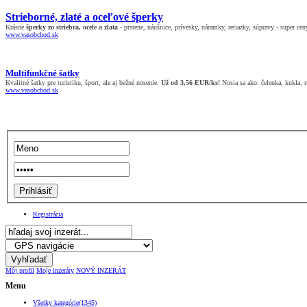
Strieborné, zlaté a oceľové šperky
Krásne
šperky zo striebra, ocele a zlata
- prstene, náušnice, prívesky, náramky, retiazky, súpravy - super cen
www.vasobchod.sk
Multifunkčné šatky
Kvalitné šatky pre turistiku, šport, ale aj bežné nosenie.
Už od 3,56 EUR/ks!
Nosia sa ako: čelenka, kukla, rú
www.vasobchod.sk
Registrácia
Môj profil
Moje inzeráty
NOVÝ INZERÁT
Menu
Všetky kategórie(1345)