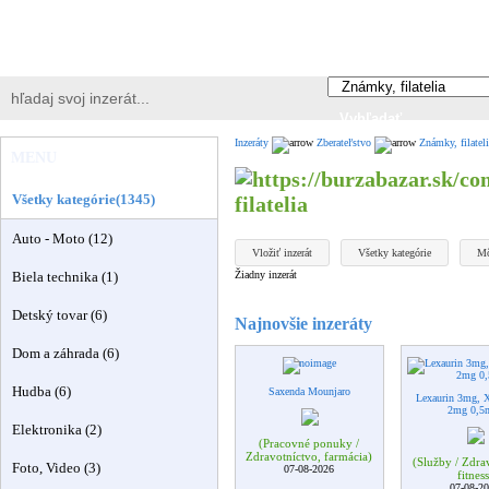
Inzeráty
Zberateľstvo
Známky, filateli
MENU
Všetky kategórie(1345)
filatelia
Auto - Moto (12)
Vložiť inzerát
Všetky kategórie
Mô
Žiadny inzerát
Biela technika (1)
Detský tovar (6)
Najnovšie inzeráty
Dom a záhrada (6)
Hudba (6)
Saxenda Mounjaro
Lexaurin 3mg, 
2mg 0,5
Elektronika (2)
(Pracovné ponuky /
Zdravotníctvo, farmácia)
(Služby / Zdrav
Foto, Video (3)
07-08-2026
fitness
07-08-2