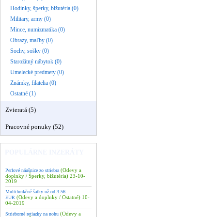
Hodinky, šperky, bižutéria (0)
Military, army (0)
Mince, numizmatika (0)
Obrazy, maľby (0)
Sochy, sošky (0)
Starožitný nábytok (0)
Umelecké predmety (0)
Známky, filatelia (0)
Ostatné (1)
Zvieratá (5)
Pracovné ponuky (52)
POPULÁRNE INZERÁTY
(Odevy a
Perlové náušnice zo striebra
doplnky / Šperky, bižutéria) 23-10-
2019
Multifunkčné šatky už od 3.56
(Odevy a doplnky / Ostatné) 10-
EUR
04-2019
(Odevy a
Strieborné retiazky na nohu