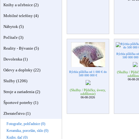
Knihy a učebnice (2)
Mobilné telefóny (4)
Nábytok (5)
Počítače (3)
Reality - Bývanie (5)
Rýchla pôžička o
500 000 000
Dovolenka (1)
Odevy a doplnky (22)
Rýchla pôžička od 1 000 € do
(Služby / Pôžič
500 000 000 €
oddĺžen
06-08-2
Služby (1206)
(Služby / Pôžičky, úvery,
Stroje a zariadenia (2)
oddĺženie)
06-08-2026
Športové potreby (1)
Zberateľstvo (1)
Fotografie, pohľadnice (0)
Keramika, porcelán, sklo (0)
Knihy, tlač (0)