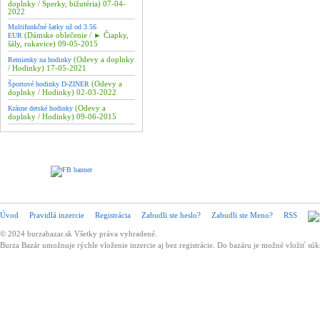
doplnky / Šperky, bižutéria) 07-04-
2022
Multifunkčné šatky už od 3.56
(Dámske oblečenie / ► Čiapky,
EUR
šály, rukavice) 09-05-2015
(Odevy a doplnky
Remienky na hodinky
/ Hodinky) 17-05-2021
(Odevy a
Športové hodinky D-ZINER
doplnky / Hodinky) 02-03-2022
(Odevy a
Krásne detské hodinky
doplnky / Hodinky) 09-06-2015
Úvod
Pravidlá inzercie
Registrácia
Zabudli ste heslo?
Zabudli ste Meno?
RSS
© 2024 burzabazar.sk Všetky práva vyhradené.
Burza Bazár umožnuje rýchle vloženie inzercie aj bez registrácie. Do bazáru je možné vložiť súk