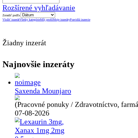
Rozšírené vyhľadávanie
Zoradiť podľa
Vložiť inzerát
Všetky kategórie
Môj profil
Moje inzeráty
Pravidlá inzercie
Žiadny inzerát
Najnovšie inzeráty
Saxenda Mounjaro
(Pracovné ponuky / Zdravotníctvo, farmá
07-08-2026