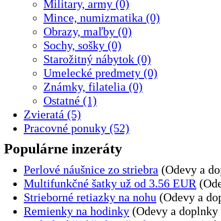
Military, army (0)
Mince, numizmatika (0)
Obrazy, maľby (0)
Sochy, sošky (0)
Starožitný nábytok (0)
Umelecké predmety (0)
Známky, filatelia (0)
Ostatné (1)
Zvieratá (5)
Pracovné ponuky (52)
Populárne inzeráty
Perlové náušnice zo striebra
(Odevy a dop
Multifunkčné šatky už od 3.56 EUR
(Ode
Strieborné retiazky na nohu
(Odevy a dop
Remienky na hodinky
(Odevy a doplnky