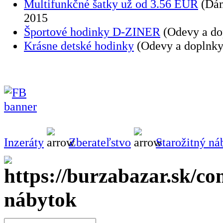
Multifunkčné šatky už od 3.56 EUR
(Dám
2015
Športové hodinky D-ZINER
(Odevy a do
Krásne detské hodinky
(Odevy a doplnky
Inzeráty
Zberateľstvo
Starožitný ná
nábytok