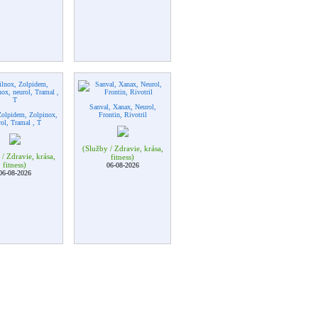
Sanval, Xanax, Neurol,
Zolpidem, Zolpinox,
Frontin, Rivotril
ol, Tramal , T
(Služby / Zdravie, krása,
/ Zdravie, krása,
fitness)
fitness)
06-08-2026
06-08-2026