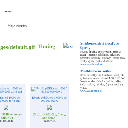
NOVÝ INZERÁT
Moje inzeráty
Strieborné, zlaté a oceľové
Tuning
šperky
Krásne
šperky zo striebra, ocele a
zlata
- prstene, náušnice, prívesky,
náramky, retiazky, súpravy - super ceny,
veľký výber, rýchle dodanie!
www.vasobchod.sk
Multifunkčné šatky
Kvalitné šatky pre turistiku, šport, ale
aj bežné nosenie.
Už od 3,56 EUR/ks!
Nosia sa ako: čelenka, kukla, rúško,
šatka na krk, potítko, čapica, uzol na
vlasy.
www.vasobchod.sk
ajam od 1000€ do
Rýchla pôžička od 1 000 € do
0.000€ za 48 sati
500 000 000 €
/ Pôžičky, úvery,
(Služby / Pôžičky, úvery,
oddĺženie)
oddĺženie)
06-08-2026
06-08-2026