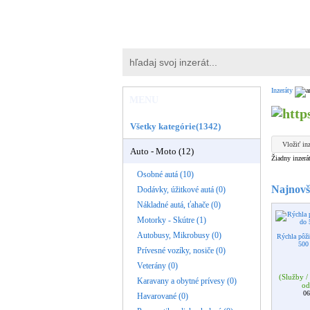
Inzeráty
MENU
Všetky kategórie(1342)
Vložiť inz
Auto - Moto (12)
Žiadny inzerá
Osobné autá (10)
Najnovši
Dodávky, úžitkové autá (0)
Nákladné autá, ťahače (0)
Motorky - Skútre (1)
Autobusy, Mikrobusy (0)
Rýchla pôži
500
Prívesné vozíky, nosiče (0)
Veterány (0)
(Služby /
Karavany a obytné prívesy (0)
od
06
Havarované (0)