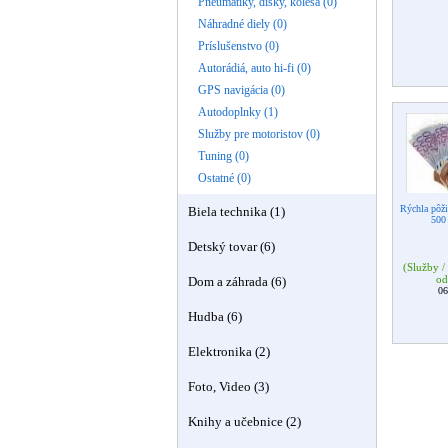
Pneumatiky, disky, kolesá (0)
Náhradné diely (0)
Príslušenstvo (0)
Autorádiá, auto hi-fi (0)
GPS navigácia (0)
Autodoplnky (1)
Služby pre motoristov (0)
Tuning (0)
Ostatné (0)
Rýchla pôži
Biela technika (1)
500
Detský tovar (6)
(Služby /
od
Dom a záhrada (6)
06
Hudba (6)
Elektronika (2)
Foto, Video (3)
Knihy a učebnice (2)