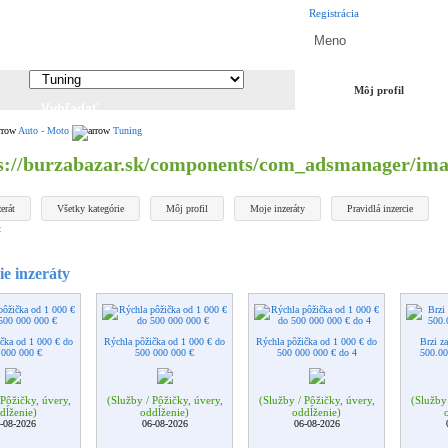
Registrácia
Môj profil
Auto - Moto
Tuning
erát
Všetky kategórie
Môj profil
Moje inzeráty
Pravidlá inzercie
t
e inzeráty
čka od 1 000 € do
Rýchla pôžička od 1 000 € do
Rýchla pôžička od 1 000 € do
Brzi z
 000 000 €
500 000 000 €
500 000 000 € do 4
500.00
 Pôžičky, úvery,
(Služby / Pôžičky, úvery,
(Služby / Pôžičky, úvery,
(Služby 
dĺženie)
oddĺženie)
oddĺženie)
-08-2026
06-08-2026
06-08-2026