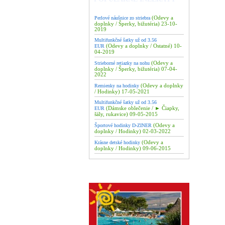
(Odevy a
Perlové náušnice zo striebra
doplnky / Šperky, bižutéria) 23-10-
2019
Multifunkčné šatky už od 3.56
(Odevy a doplnky / Ostatné) 10-
EUR
04-2019
(Odevy a
Strieborné retiazky na nohu
doplnky / Šperky, bižutéria) 07-04-
2022
(Odevy a doplnky
Remienky na hodinky
/ Hodinky) 17-05-2021
Multifunkčné šatky už od 3.56
(Dámske oblečenie / ► Čiapky,
EUR
šály, rukavice) 09-05-2015
(Odevy a
Športové hodinky D-ZINER
doplnky / Hodinky) 02-03-2022
(Odevy a
Krásne detské hodinky
doplnky / Hodinky) 09-06-2015