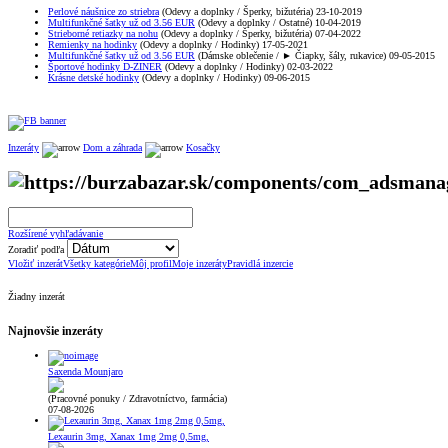
Perlové náušnice zo striebra
(Odevy a doplnky / Šperky, bižutéria) 23-10-2019
Multifunkčné šatky už od 3.56 EUR
(Odevy a doplnky / Ostatné) 10-04-2019
Strieborné retiazky na nohu
(Odevy a doplnky / Šperky, bižutéria) 07-04-2022
Remienky na hodinky
(Odevy a doplnky / Hodinky) 17-05-2021
Multifunkčné šatky už od 3.56 EUR
(Dámske oblečenie / ► Čiapky, šály, rukavice) 09-05-2015
Športové hodinky D-ZINER
(Odevy a doplnky / Hodinky) 02-03-2022
Krásne detské hodinky
(Odevy a doplnky / Hodinky) 09-06-2015
Inzeráty
Dom a záhrada
Kosačky
Rozšírené vyhľadávanie
Zoradiť podľa
Vložiť inzerát
Všetky kategórie
Môj profil
Moje inzeráty
Pravidlá inzercie
Žiadny inzerát
Najnovšie inzeráty
Saxenda Mounjaro
(Pracovné ponuky / Zdravotníctvo, farmácia)
07-08-2026
Lexaurin 3mg, Xanax 1mg 2mg 0,5mg,