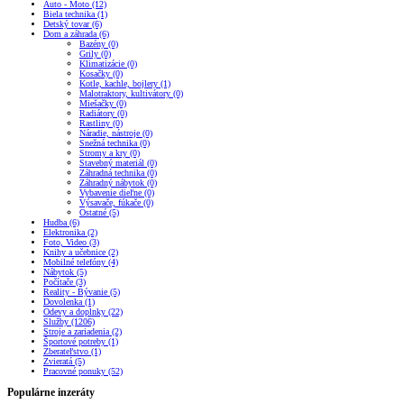
Auto - Moto (12)
Biela technika (1)
Detský tovar (6)
Dom a záhrada (6)
Bazény (0)
Grily (0)
Klimatizácie (0)
Kosačky (0)
Kotle, kachle, bojlery (1)
Malotraktory, kultivátory (0)
Miešačky (0)
Radiátory (0)
Rastliny (0)
Náradie, nástroje (0)
Snežná technika (0)
Stromy a kry (0)
Stavebný materiál (0)
Záhradná technika (0)
Záhradný nábytok (0)
Vybavenie dieľne (0)
Výsavače, fúkače (0)
Ostatné (5)
Hudba (6)
Elektronika (2)
Foto, Video (3)
Knihy a učebnice (2)
Mobilné telefóny (4)
Nábytok (5)
Počítače (3)
Reality - Bývanie (5)
Dovolenka (1)
Odevy a doplnky (22)
Služby (1206)
Stroje a zariadenia (2)
Športové potreby (1)
Zberateľstvo (1)
Zvieratá (5)
Pracovné ponuky (52)
Populárne inzeráty