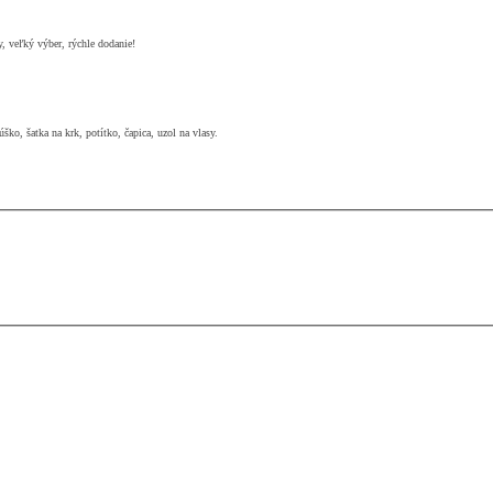
y, veľký výber, rýchle dodanie!
ško, šatka na krk, potítko, čapica, uzol na vlasy.