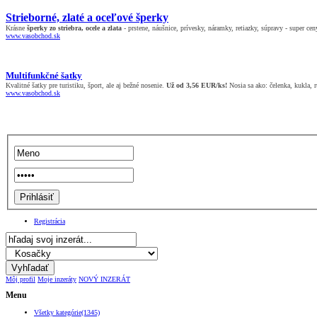
Strieborné, zlaté a oceľové šperky
Krásne
šperky zo striebra, ocele a zlata
- prstene, náušnice, prívesky, náramky, retiazky, súpravy - super cen
www.vasobchod.sk
Multifunkčné šatky
Kvalitné šatky pre turistiku, šport, ale aj bežné nosenie.
Už od 3,56 EUR/ks!
Nosia sa ako: čelenka, kukla, rú
www.vasobchod.sk
Registrácia
Môj profil
Moje inzeráty
NOVÝ INZERÁT
Menu
Všetky kategórie(1345)