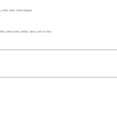
y, veľký výber, rýchle dodanie!
ško, šatka na krk, potítko, čapica, uzol na vlasy.