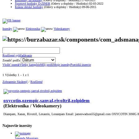
Remienky na hodinky
(Odevy a doplnky / Hodinky) 17-05-2021
Športové hodinky D-ZINER
(Odevy a doplnky / Hodinky) 02-03-2022
Krásne detské hodinky
(Odevy a doplnky / Hodinky) 09-06-2015
Inzeráty
Elektronika
Videokamery
Rozšírené vyhľadávanie
Zoradiť podľa
Vložiť inzerát
Všetky kategórie
Môj profil
Moje inzeráty
Pravidlá inzercie
1 Výsledky 1 – 1 z 1
Zobrazenie Skrátený
/
Rozšírené
oxycotin,ozempic,sanval,rivoltril,zolpidem
(Elektronika / Videokamery)
Diazepam, Xanax, Rivotril, Lexaurin, Lorazepam Email: jameswadson55@gmail.com OXYCOTIN 30MG 
Najnovšie inzeráty
Saxenda Mounjaro