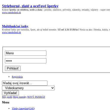
Strieborné, zlaté a oceľové šperky
Krásne
šperky zo striebra, ocele a zlata
- prstene, náušnice, prívesky, náramky, retiazky, súpravy - super cen
www.vasobchod.sk
Multifunkčné šatky
Kvalitné šatky pre turistiku, šport, ale aj bežné nosenie.
Už od 3,56 EUR/ks!
Nosia sa ako: čelenka, kukla, rú
www.vasobchod.sk
Registrácia
Môj profil
Moje inzeráty
NOVÝ INZERÁT
Menu
Všetky kategórie(1345)