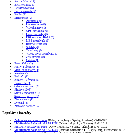
Auto - Moto (12)
Biela technika (1)
Detský tovar (6)
Dom a záhrada (6)
Hudba (6)
Elektronika (2)
Autorádiá (0)
Domáce kiná (0)
Videokamery (1)
GPS navigácia (0)
Herné konzoly (0)
Hifi systémy, Rádiá (0)
MP3 prehrávače (0)
Reproduktory (0)
Satelity (0)
Televízory (0)
Video, DVD prehrávače (0)
Zosilňovače (0)
Ostatné (1)
Foto, Video (3)
Knihy a učebnice (2)
Mobilné telefóny (4)
Nábytok (5)
Počítače (3)
Reality - Bývanie (5)
Dovolenka (1)
Odevy a doplnky (22)
Služby (1206)
Stroje a zariadenia (2)
Športové potreby (1)
Zberateľstvo (1)
Zvieratá (5)
Pracovné ponuky (52)
Populárne inzeráty
Perlové náušnice zo striebra
(Odevy a doplnky / Šperky, bižutéria) 23-10-2019
Multifunkčné šatky už od 3.56 EUR
(Odevy a doplnky / Ostatné) 10-04-2019
Strieborné retiazky na nohu
(Odevy a doplnky / Šperky, bižutéria) 07-04-2022
Multifunkčné šatky už od 3.56 EUR
(Dámske oblečenie / ► Čiapky, šály, rukavice) 09-05-2015