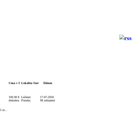
Cena v €
Lokalita Stav
Dátum
100.00 €
Lučenec
17-07-2026
dohodou
Ponuka
98 zobrazení
5 m...