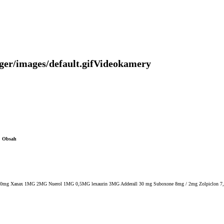
Videokamery
Obsah
80mg Xanax 1MG 2MG Nuerol 1MG 0,5MG lexaurin 3MG Adderall 30 mg Suboxone 8mg / 2mg Zolpiclon 7,