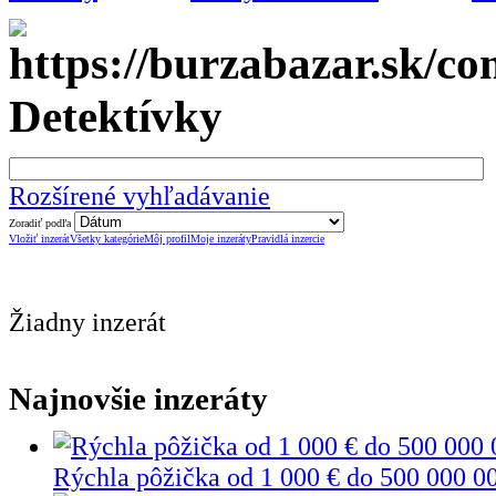
Detektívky
Rozšírené vyhľadávanie
Zoradiť podľa
Vložiť inzerát
Všetky kategórie
Môj profil
Moje inzeráty
Pravidlá inzercie
Žiadny inzerát
Najnovšie inzeráty
Rýchla pôžička od 1 000 € do 500 000 0