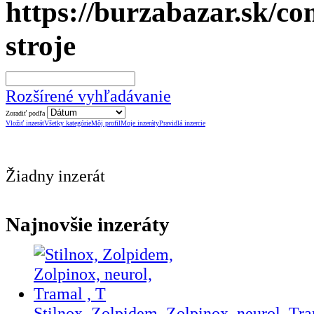
stroje
Rozšírené vyhľadávanie
Zoradiť podľa
Vložiť inzerát
Všetky kategórie
Môj profil
Moje inzeráty
Pravidlá inzercie
Žiadny inzerát
Najnovšie inzeráty
Stilnox, Zolpidem, Zolpinox, neurol, Tra