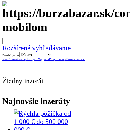
mobilom
Rozšírené vyhľadávanie
Zoradiť podľa
Vložiť inzerát
Všetky kategórie
Môj profil
Moje inzeráty
Pravidlá inzercie
Žiadny inzerát
Najnovšie inzeráty