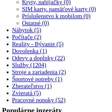
Kryty, nabíjačky (0)
SIM karty. pamäťové karty (0)
Príslušenstvo k mobilom (0)
Ostatné (0)
Nábytok (5)
Počítače (2)
Reality - Bývanie (5)
Dovolenka (1)
Odevy a doplnky (22)
Služby (1204)
Stroje a zariadenia (2)
Športové potreby (1)
Zberateľstvo (1)
Zvieratá (5)
Pracovné ponuky (52)
Populárne inzeráty