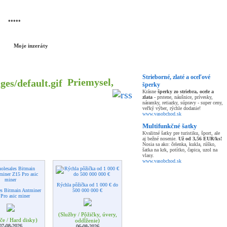
NOVÝ INZERÁT
Moje inzeráty
Strieborné, zlaté a oceľové
Priemysel,
šperky
Krásne
šperky zo striebra, ocele a
zlata
- prstene, náušnice, prívesky,
náramky, retiazky, súpravy - super ceny,
veľký výber, rýchle dodanie!
www.vasobchod.sk
Multifunkčné šatky
Kvalitné šatky pre turistiku, šport, ale
aj bežné nosenie.
Už od 3,56 EUR/ks!
Nosia sa ako: čelenka, kukla, rúško,
šatka na krk, potítko, čapica, uzol na
vlasy.
www.vasobchod.sk
Rýchla pôžička od 1 000 € do
es Bitmain Antminer
500 000 000 €
Pro asic miner
(Služby / Pôžičky, úvery,
če / Hard disky)
oddĺženie)
07-08-2026
06-08-2026