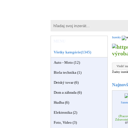
Inzeráty
MENU
Všetky kategórie(1345)
výrob
Auto - Moto (12)
Vložiť inz
Žiadny inzerá
Biela technika (1)
Detský tovar (6)
Najnovši
Dom a záhrada (6)
Hudba (6)
Saxen
Elektronika (2)
(Praco
Zdravotní
Foto, Video (3)
07