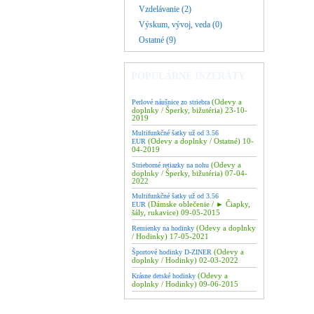
Vzdelávanie (2)
Výskum, vývoj, veda (0)
Ostatné (9)
POPULÁRNE INZERÁTY
(Odevy a
Perlové náušnice zo striebra
doplnky / Šperky, bižutéria) 23-10-
2019
Multifunkčné šatky už od 3.56
(Odevy a doplnky / Ostatné) 10-
EUR
04-2019
(Odevy a
Strieborné retiazky na nohu
doplnky / Šperky, bižutéria) 07-04-
2022
Multifunkčné šatky už od 3.56
(Dámske oblečenie / ► Čiapky,
EUR
šály, rukavice) 09-05-2015
(Odevy a doplnky
Remienky na hodinky
/ Hodinky) 17-05-2021
(Odevy a
Športové hodinky D-ZINER
doplnky / Hodinky) 02-03-2022
(Odevy a
Krásne detské hodinky
doplnky / Hodinky) 09-06-2015