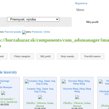
Registrácia
Môj profil
Pracovné ponuky
Priemysel, výroba
a
erát
Všetky kategórie
Môj profil
Moje inzeráty
Pravidlá inzercie
t
e inzeráty
da Mounjaro
Lexaurin 3mg, Xanax 1mg
Oxycotin 80mg 20mg 30mg
2mg 0,5mg,
40mg
Wholesal
Z15 
vné ponuky /
ctvo, farmácia)
(Služby / Zdravie, krása,
(Služby / Zdravie, krása,
-08-2026
(Počíta
fitness)
fitness)
07-08-2026
07-08-2026