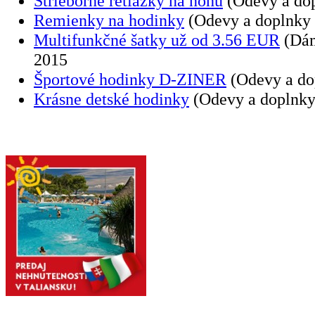
Strieborné retiazky na nohu
(Odevy a dop
Remienky na hodinky
(Odevy a doplnky
Multifunkčné šatky už od 3.56 EUR
(Dám
2015
Športové hodinky D-ZINER
(Odevy a do
Krásne detské hodinky
(Odevy a doplnky