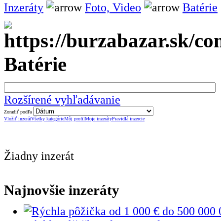
Inzeráty
Foto, Video
Batérie
Batérie
Rozšírené vyhľadávanie
Zoradiť podľa
Vložiť inzerát
Všetky kategórie
Môj profil
Moje inzeráty
Pravidlá inzercie
Žiadny inzerát
Najnovšie inzeráty