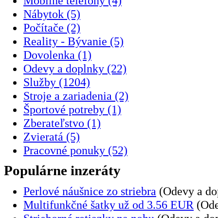
Mobilné telefóny (4)
Nábytok (5)
Počítače (2)
Reality - Bývanie (5)
Dovolenka (1)
Odevy a doplnky (22)
Služby (1204)
Stroje a zariadenia (2)
Športové potreby (1)
Zberateľstvo (1)
Zvieratá (5)
Pracovné ponuky (52)
Populárne inzeráty
Perlové náušnice zo striebra
(Odevy a dop
Multifunkčné šatky už od 3.56 EUR
(Ode