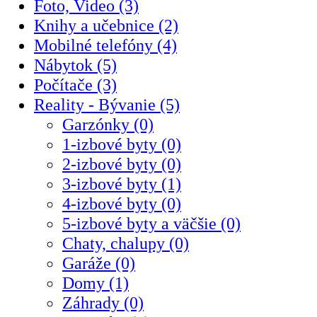
Foto, Video (3)
Knihy a učebnice (2)
Mobilné telefóny (4)
Nábytok (5)
Počítače (3)
Reality - Bývanie (5)
Garzónky (0)
1-izbové byty (0)
2-izbové byty (0)
3-izbové byty (1)
4-izbové byty (0)
5-izbové byty a väčšie (0)
Chaty, chalupy (0)
Garáže (0)
Domy (1)
Záhrady (0)