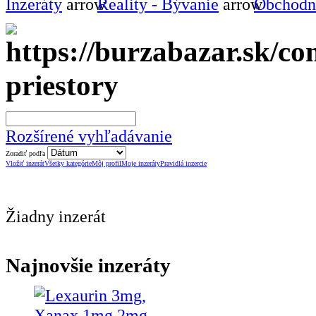
Inzeráty
Reality - Bývanie
Obchodné
priestory
Rozšírené vyhľadávanie
Zoradiť podľa
Vložiť inzerát
Všetky kategórie
Môj profil
Moje inzeráty
Pravidlá inzercie
Žiadny inzerát
Najnovšie inzeráty