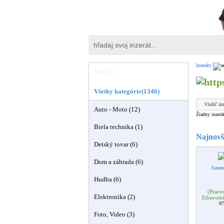
Inzeráty
MENU
Všetky kategórie(1346)
Vložiť inz
Auto - Moto (12)
Žiadny inzerá
Biela technika (1)
Najnovši
Detský tovar (6)
Dom a záhrada (6)
Saxen
Hudba (6)
(Praco
Elektronika (2)
Zdravotní
07
Foto, Video (3)