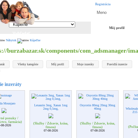
Registrácia
Môj profil
Nábytok
Kúpeľne
erát
Všetky kategórie
Môj profil
Moje inzeráty
Pravidlá inzercie
t
e inzeráty
da Mounjaro
Lexaurin 3mg, Xanax 1mg
Oxycotin 80mg 20mg 30mg
2mg 0,5mg,
40mg
Wholesal
Z15 
vné ponuky /
ctvo, farmácia)
(Služby / Zdravie, krása,
(Služby / Zdravie, krása,
-08-2026
(Počíta
fitness)
fitness)
07-08-2026
07-08-2026