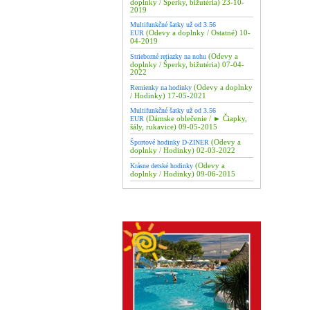
doplnky / Šperky, bižutéria) 23-10-
2019
Multifunkčné šatky už od 3.56
(Odevy a doplnky / Ostatné) 10-
EUR
04-2019
(Odevy a
Strieborné retiazky na nohu
doplnky / Šperky, bižutéria) 07-04-
2022
(Odevy a doplnky
Remienky na hodinky
/ Hodinky) 17-05-2021
Multifunkčné šatky už od 3.56
(Dámske oblečenie / ► Čiapky,
EUR
šály, rukavice) 09-05-2015
(Odevy a
Športové hodinky D-ZINER
doplnky / Hodinky) 02-03-2022
(Odevy a
Krásne detské hodinky
doplnky / Hodinky) 09-06-2015