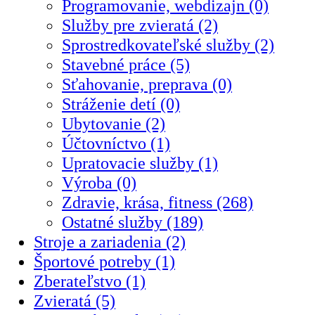
Programovanie, webdizajn (0)
Služby pre zvieratá (2)
Sprostredkovateľské služby (2)
Stavebné práce (5)
Sťahovanie, preprava (0)
Stráženie detí (0)
Ubytovanie (2)
Účtovníctvo (1)
Upratovacie služby (1)
Výroba (0)
Zdravie, krása, fitness (268)
Ostatné služby (189)
Stroje a zariadenia (2)
Športové potreby (1)
Zberateľstvo (1)
Zvieratá (5)