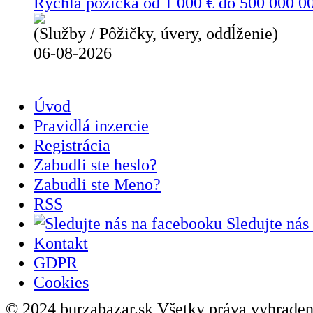
Rýchla pôžička od 1 000 € do 500 000 0
(Služby / Pôžičky, úvery, oddĺženie)
06-08-2026
Úvod
Pravidlá inzercie
Registrácia
Zabudli ste heslo?
Zabudli ste Meno?
RSS
Sledujte nás
Kontakt
GDPR
Cookies
© 2024 burzabazar.sk Všetky práva vyhraden