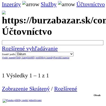
Inzeráty
Služby
Účtovníctvo
Účtovníctvo
Rozšírené vyhľadávanie
Zoradiť podľa
Vložiť inzerát
Všetky kategórie
Môj profil
Moje inzeráty
Pravidlá inzercie
1 Výsledky 1 – 1 z 1
Zobrazenie Skrátený
/
Rozšírené
Obsah