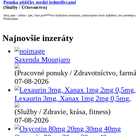
Ponuka pôžičky medzi jednotlivcami
(Služby / Účtovníctvo)
Ahoj pani / slečna / pán, Sme pod****ou štruktúrou komunity, poskytujeme úvery každému, kto potrebuje
Poskytujem...
Najnovšie inzeráty
Saxenda Mounjaro
(Pracovné ponuky / Zdravotníctvo, farmá
07-08-2026
Lexaurin 3mg, Xanax 1mg 2mg 0,5mg,
(Služby / Zdravie, krása, fitness)
07-08-2026