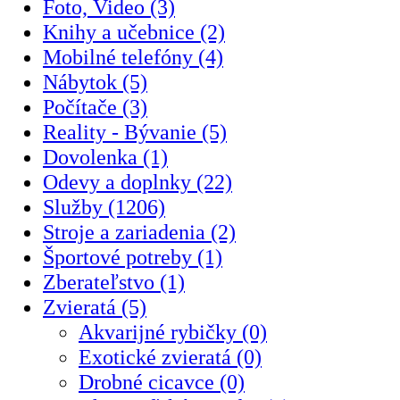
Foto, Video (3)
Knihy a učebnice (2)
Mobilné telefóny (4)
Nábytok (5)
Počítače (3)
Reality - Bývanie (5)
Dovolenka (1)
Odevy a doplnky (22)
Služby (1206)
Stroje a zariadenia (2)
Športové potreby (1)
Zberateľstvo (1)
Zvieratá (5)
Akvarijné rybičky (0)
Exotické zvieratá (0)
Drobné cicavce (0)