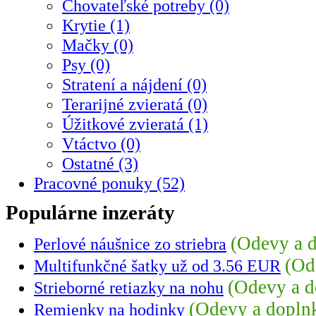
Chovateľské potreby (0)
Krytie (1)
Mačky (0)
Psy (0)
Stratení a nájdení (0)
Terarijné zvieratá (0)
Úžitkové zvieratá (1)
Vtáctvo (0)
Ostatné (3)
Pracovné ponuky (52)
Populárne inzeráty
(Odevy a d
Perlové náušnice zo striebra
(Od
Multifunkčné šatky už od 3.56 EUR
(Odevy a d
Strieborné retiazky na nohu
(Odevy a dopln
Remienky na hodinky