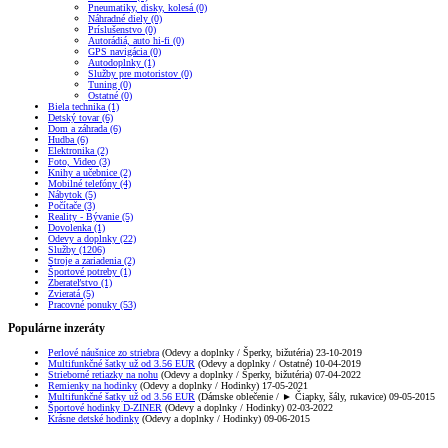
Pneumatiky, disky, kolesá (0)
Náhradné diely (0)
Príslušenstvo (0)
Autorádiá, auto hi-fi (0)
GPS navigácia (0)
Autodoplnky (1)
Služby pre motoristov (0)
Tuning (0)
Ostatné (0)
Biela technika (1)
Detský tovar (6)
Dom a záhrada (6)
Hudba (6)
Elektronika (2)
Foto, Video (3)
Knihy a učebnice (2)
Mobilné telefóny (4)
Nábytok (5)
Počítače (3)
Reality - Bývanie (5)
Dovolenka (1)
Odevy a doplnky (22)
Služby (1206)
Stroje a zariadenia (2)
Športové potreby (1)
Zberateľstvo (1)
Zvieratá (5)
Pracovné ponuky (53)
Populárne inzeráty
Perlové náušnice zo striebra
(Odevy a doplnky / Šperky, bižutéria) 23-10-2019
Multifunkčné šatky už od 3.56 EUR
(Odevy a doplnky / Ostatné) 10-04-2019
Strieborné retiazky na nohu
(Odevy a doplnky / Šperky, bižutéria) 07-04-2022
Remienky na hodinky
(Odevy a doplnky / Hodinky) 17-05-2021
Multifunkčné šatky už od 3.56 EUR
(Dámske oblečenie / ► Čiapky, šály, rukavice) 09-05-2015
Športové hodinky D-ZINER
(Odevy a doplnky / Hodinky) 02-03-2022
Krásne detské hodinky
(Odevy a doplnky / Hodinky) 09-06-2015