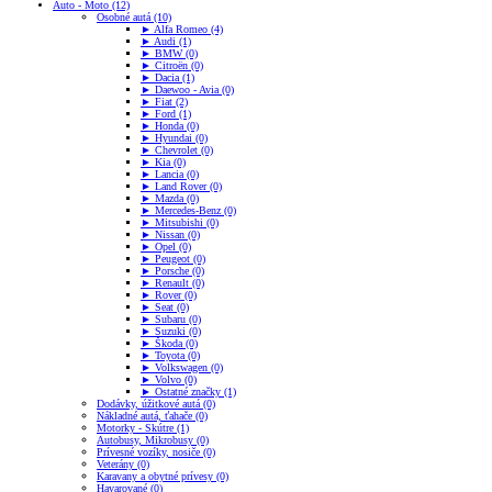
Auto - Moto (12)
Osobné autá (10)
► Alfa Romeo (4)
► Audi (1)
► BMW (0)
► Citroën (0)
► Dacia (1)
► Daewoo - Avia (0)
► Fiat (2)
► Ford (1)
► Honda (0)
► Hyundai (0)
► Chevrolet (0)
► Kia (0)
► Lancia (0)
► Land Rover (0)
► Mazda (0)
► Mercedes-Benz (0)
► Mitsubishi (0)
► Nissan (0)
► Opel (0)
► Peugeot (0)
► Porsche (0)
► Renault (0)
► Rover (0)
► Seat (0)
► Subaru (0)
► Suzuki (0)
► Škoda (0)
► Toyota (0)
► Volkswagen (0)
► Volvo (0)
► Ostatné značky (1)
Dodávky, úžitkové autá (0)
Nákladné autá, ťahače (0)
Motorky - Skútre (1)
Autobusy, Mikrobusy (0)
Prívesné vozíky, nosiče (0)
Veterány (0)
Karavany a obytné prívesy (0)
Havarované (0)