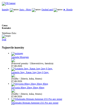
Inzeráty
Auto - Moto
Osobné autá
► Honda
Cena:
Kontakt:
Telefónne číslo:
Späť
Najnovšie inzeráty
Saxenda Mounjaro
(Pracovné ponuky / Zdravotníctvo, farmácia)
07-08-2026
Lexaurin 3mg, Xanax 1mg 2mg 0,5mg,
(Služby / Zdravie, krása, fitness)
07-08-2026
Oxycotin 80mg 20mg 30mg 40mg
(Služby / Zdravie, krása, fitness)
07-08-2026
Wholesales Bitmain Antminer Z15 Pro asic miner