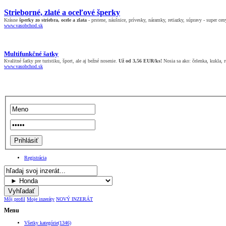
Strieborné, zlaté a oceľové šperky
Krásne
šperky zo striebra, ocele a zlata
- prstene, náušnice, prívesky, náramky, retiazky, súpravy - super cen
www.vasobchod.sk
Multifunkčné šatky
Kvalitné šatky pre turistiku, šport, ale aj bežné nosenie.
Už od 3,56 EUR/ks!
Nosia sa ako: čelenka, kukla, rú
www.vasobchod.sk
Registrácia
Môj profil
Moje inzeráty
NOVÝ INZERÁT
Menu
Všetky kategórie(1346)