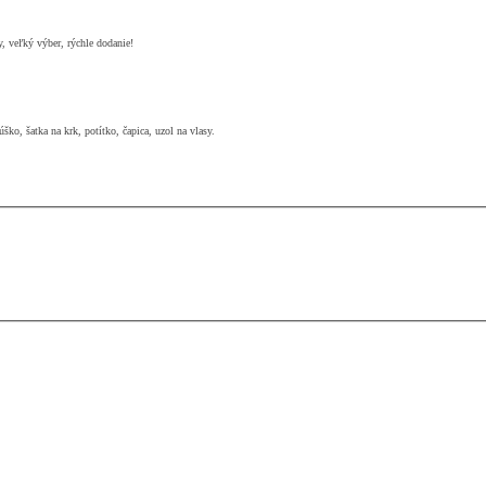
y, veľký výber, rýchle dodanie!
ško, šatka na krk, potítko, čapica, uzol na vlasy.