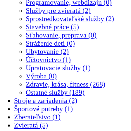
Programovanie, webdizajn (0)
Služby pre zvieratá (2)
Sprostredkovateľské služby (2)
Stavebné práce (5)
Sťahovanie, preprava (0)
Stráženie detí (0)
Ubytovanie (2)
Účtovníctvo (1)
Upratovacie služby (1)
Výroba (0)
Zdravie, krása, fitness (268)
Ostatné služby (189)
Stroje a zariadenia (2)
Športové potreby (1)
Zberateľstvo (1)
Zvieratá (5)